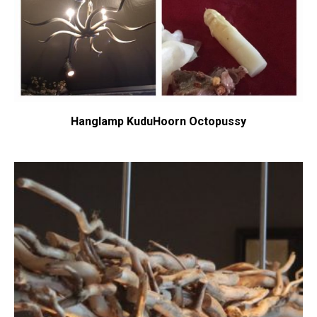
Hanglamp KuduHoorn Octopussy