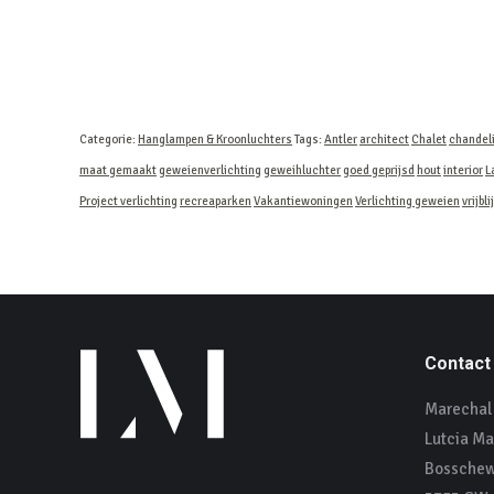
Categorie:
Hanglampen & Kroonluchters
Tags:
Antler
architect
Chalet
chandel
maat gemaakt
geweienverlichting
geweihluchter
goed geprijsd
hout
interior
L
Project verlichting
recreaparken
Vakantiewoningen
Verlichting geweien
vrijbl
Contact
Marechal 
Lutcia Ma
Bosschew