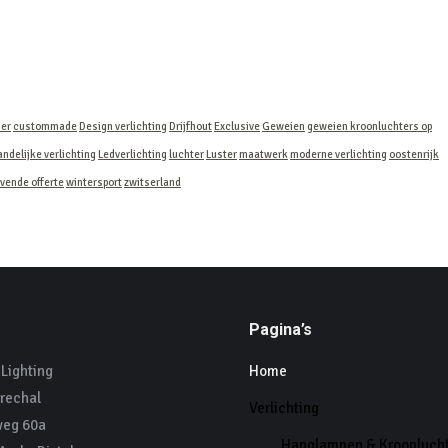
ier
custommade
Design verlichting
Drijfhout
Exclusive
Geweien
geweien kroonluchters op
andelijke verlichting
Ledverlichting
luchter
Luster
maatwerk
moderne verlichting
oostenrijk
ijvende offerte
wintersport
zwitserland
Pagina’s
Lighting
Home
rechal
Verlichting
eg 60a
Hanglampen & Kroonluch