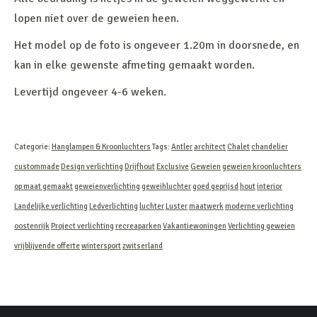
lopen niet over de geweien heen.
Het model op de foto is ongeveer 1.20m in doorsnede, en
kan in elke gewenste afmeting gemaakt worden.
Levertijd ongeveer 4-6 weken.
Categorie:
Hanglampen & Kroonluchters
Tags:
Antler
architect
Chalet
chandelier
custommade
Design verlichting
Drijfhout
Exclusive
Geweien
geweien kroonluchters
op maat gemaakt
geweienverlichting
geweihluchter
goed geprijsd
hout
interior
Landelijke verlichting
Ledverlichting
luchter
Luster
maatwerk
moderne verlichting
oostenrijk
Project verlichting
recreaparken
Vakantiewoningen
Verlichting geweien
vrijblijvende offerte
wintersport
zwitserland