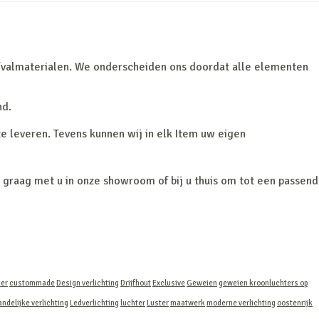
fvalmaterialen. We onderscheiden ons doordat alle
elementen
nd.
te leveren. Tevens kunnen wij in elk Item uw eigen
graag met u in onze showroom of bij u thuis om tot een passend
ier
custommade
Design verlichting
Drijfhout
Exclusive
Geweien
geweien kroonluchters op
andelijke verlichting
Ledverlichting
luchter
Luster
maatwerk
moderne verlichting
oostenrijk