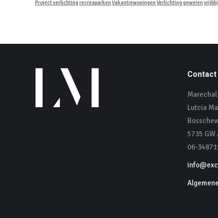
Project verlichting
recreaparken
Vakantiewoningen
Verlichting geweien
vrijbl
Contact
Marechal 
Lutcia Ma
Bosschew
5735 GW A
06-34871
info@excl
Algemene