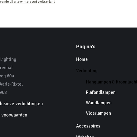
ijvende offerte
wintersport
zwitserland
Pagina’s
Lighting
Home
rechal
Verlichting
eg 60a
Hanglampen & Kroonluch
arle-Rixtel
968
Plafondlampen
Wandlampen
usieve-verlichting.eu
Vloerlampen
 voorwaarden
Accessoires