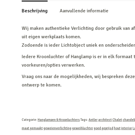
Beschrijving
Aanvullende informatie
Wij maken authentieke Verlichting door gebruik van a
uit eigen werkplaats komen.
Zodoende is ieder Lichtobject uniek en onderscheide
Iedere Kroonluchter of Hanglamp is er in elk formaat 
voorkeuren/opties verwerken.
Vraag ons naar de mogelijkheden, wij bespreken deze 
ontwerp te komen.
Categorie:
Hanglampen & Kroonluchters
Tags:
Antler
architect
Chalet
chandel
maat gemaakt
geweienverlichting
geweihluchter
goed geprijsd
hout
interior
L