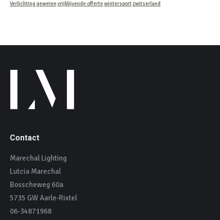
Verlichting geweien
vrijblijvende offerte
wintersport
zwitserland
Contact
Marechal Lighting
Lutcia Marechal
Bosscheweg 60a
5735 GW Aarle-Rixtel
06-34871968