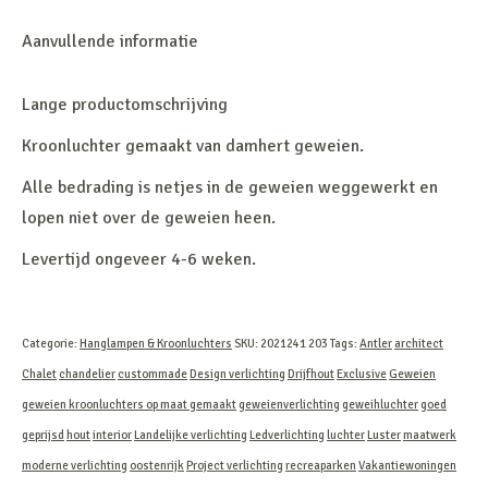
Aanvullende informatie
Lange productomschrijving
Kroonluchter gemaakt van damhert geweien.
Alle bedrading is netjes in de geweien weggewerkt en
lopen niet over de geweien heen.
Levertijd ongeveer 4-6 weken.
Categorie:
Hanglampen & Kroonluchters
SKU:
2021241 203
Tags:
Antler
architect
Chalet
chandelier
custommade
Design verlichting
Drijfhout
Exclusive
Geweien
geweien kroonluchters op maat gemaakt
geweienverlichting
geweihluchter
goed
geprijsd
hout
interior
Landelijke verlichting
Ledverlichting
luchter
Luster
maatwerk
moderne verlichting
oostenrijk
Project verlichting
recreaparken
Vakantiewoningen