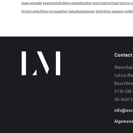
maat gemaakt
geweienverlichting
geweihluchter
goed geprijsd
hout
interior
L
Project verlichting
recreaparken
Vakantiewoningen
Verlichting geweien
vrijbl
Contact
Marechal 
Lutcia Ma
Bosschew
5735 GW A
06-34871
info@excl
Algemene