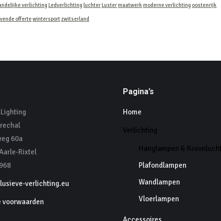
andelijke verlichting
Ledverlichting
luchter
Luster
maatwerk
moderne verlichting
oostenrijk
ijvende offerte
wintersport
zwitserland
Pagina’s
Lighting
Home
rechal
Verlichting
eg 60a
Hanglampen & Kroonluch
arle-Rixtel
968
Plafondlampen
Wandlampen
usieve-verlichting.eu
Vloerlampen
 voorwaarden
Accessoires