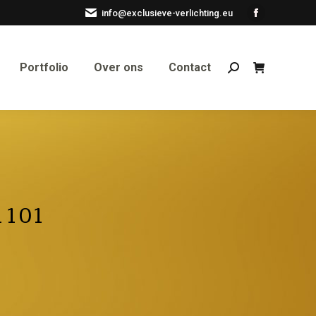
info@exclusieve-verlichting.eu
Facebook
page
opens
Portfolio
Over ons
Contact
Search:
in
new
window
1101