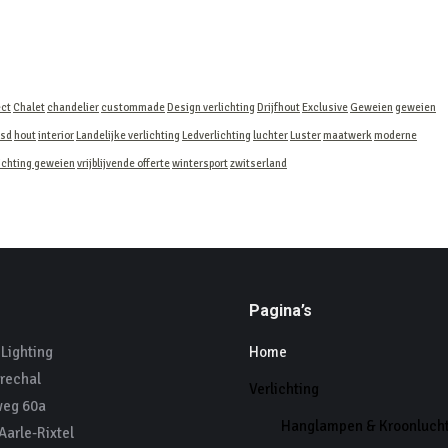
ect
Chalet
chandelier
custommade
Design verlichting
Drijfhout
Exclusive
Geweien
geweien
jsd
hout
interior
Landelijke verlichting
Ledverlichting
luchter
Luster
maatwerk
moderne
ichting geweien
vrijblijvende offerte
wintersport
zwitserland
Pagina’s
Lighting
Home
rechal
Verlichting
eg 60a
Hanglampen & Kroonluch
arle-Rixtel