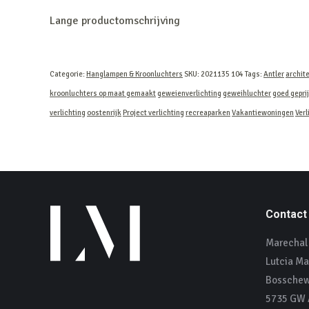
Lange productomschrijving
Categorie:
Hanglampen & Kroonluchters
SKU:
2021135 104
Tags:
Antler
archit
kroonluchters op maat gemaakt
geweienverlichting
geweihluchter
goed gepri
verlichting
oostenrijk
Project verlichting
recreaparken
Vakantiewoningen
Verl
Contact
Marechal 
Lutcia Ma
Bosschew
5735 GW A