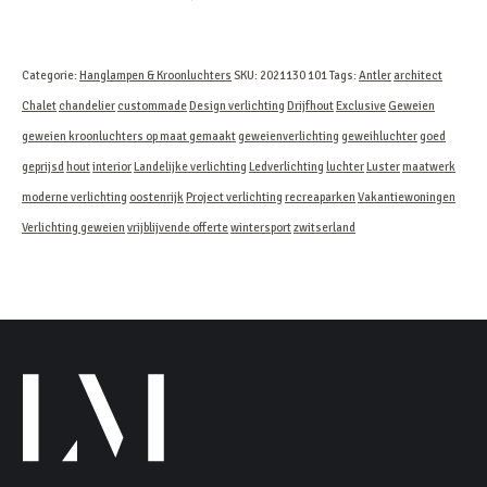
Categorie:
Hanglampen & Kroonluchters
SKU:
2021130 101
Tags:
Antler
architect
Chalet
chandelier
custommade
Design verlichting
Drijfhout
Exclusive
Geweien
geweien kroonluchters op maat gemaakt
geweienverlichting
geweihluchter
goed
geprijsd
hout
interior
Landelijke verlichting
Ledverlichting
luchter
Luster
maatwerk
moderne verlichting
oostenrijk
Project verlichting
recreaparken
Vakantiewoningen
Verlichting geweien
vrijblijvende offerte
wintersport
zwitserland