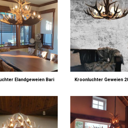
uchter Elandgeweien Bari
Kroonluchter Geweien 2