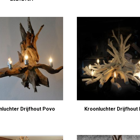
nluchter Drijfhout Povo
Kroonluchter Drijfhout 