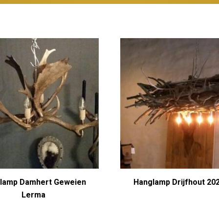
lamp Damhert Geweien
Hanglamp Drijfhout 20
Lerma