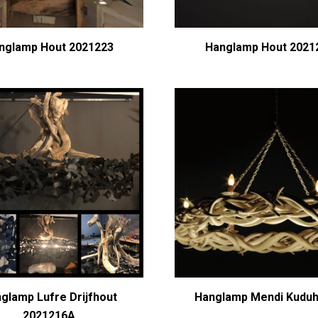
nglamp Hout 2021223
Hanglamp Hout 2021
glamp Lufre Drijfhout
Hanglamp Mendi Kudu
2021216A