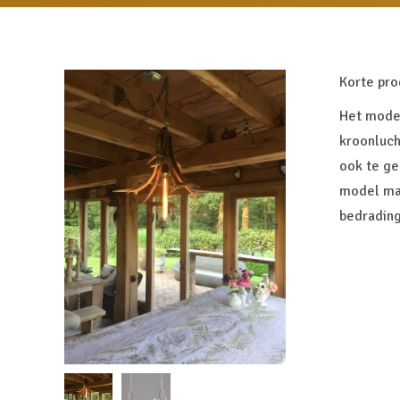
Korte pro
Het model
kroonluch
ook te ge
model mak
bedrading