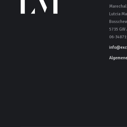
Marechal 
Lutcia Ma
Bosschew
5735 GW A
06-34871
info@excl
Algemene