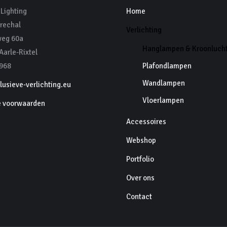
Lighting
Home
rechal
Verlichting
eg 60a
Hanglampen & Kroonluch
arle-Rixtel
968
Plafondlampen
Wandlampen
usieve-verlichting.eu
Vloerlampen
 voorwaarden
Accessoires
Webshop
Portfolio
Over ons
Contact